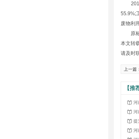
201
55.9
废物利
原标题
本文转
请及时
上一篇
【推
河
河
提
河