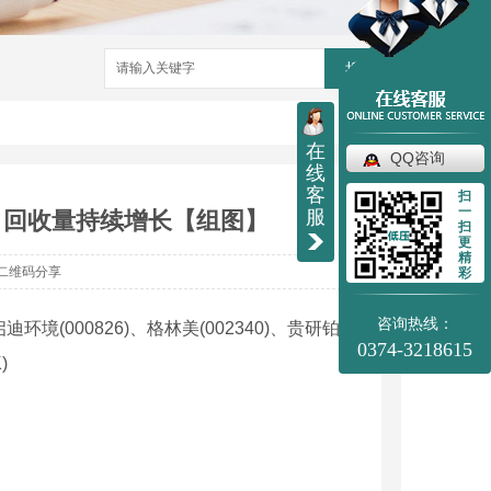
搜索
在
QQ咨询
线
客
扫
一
服
析 回收量持续增长【组图】
扫
更
精
二维码分享
彩
咨询热线：
00826)、格林美(002340)、贵研铂业
0374-3218615
)