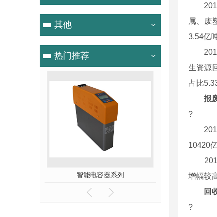
201
属、废
其他
3.54
201
热门推荐
生资源回
占比5.3
报
?
2019
10420
201
源监控云平台
智能电容器系列
XD930A系
增幅较高
回
?