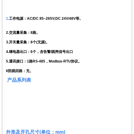
1.
工作电源：AC/DC 85~265V;DC 24V/48V等。
2.交流量采集：8路。
3.开关量采集：8个(无源)。
4.继电器出口：6个，含告警/跳闸信号出口
5.通讯接口：1路RS-485，Modbus-RTU协议。
6防跳回路：无。
产品系列表
外形及开孔尺寸(单位：mm)