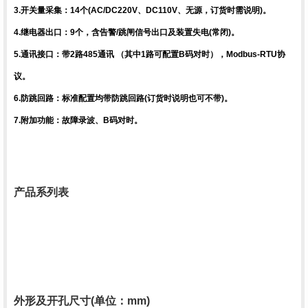
3.开关量采集：14个(AC/DC220V、DC110V、无源，订货时需说明)。
4.继电器出口：9个，含告警/跳闸信号出口及装置失电(常闭)。
5.通讯接口：带2路485通讯 （其中1路可配置B码对时），Modbus-RTU协
议。
6.防跳回路：标准配置均带防跳回路(订货时说明也可不带)。
7.附加功能：故障录波、B码对时。
产品系列表
外形及开孔尺寸(单位：mm)