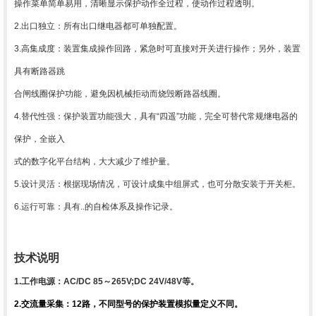
操作菜单简单易用，清晰显示保护动作全过程，使动作过程透明。
2.出口独立：所有出口继电器都可单独配置。
3.高集成度：装置集成操作回路，紧急时可直接对开关进行操作；另外，装置
具有断路器跳
合闸线圈保护功能，避免因机械拒动而烧毁断路器线圈。
4.替代性强：保护装置功能强大，具有“四遥”功能，完全可替代常规继电器的
保护，全嵌入
式的数字化平台结构，大大减少了维护量。
5.设计灵活：根据现场情况，可设计成集中组屏式，也可分散安装于开关柜。
6.运行可靠：具有..的自检体系及操作记录。
技术说明
1.工作电源：AC/DC 85～265V;DC 24V/48V等。
2.交流量采集：12路，不同型号的保护装置模拟量定义不同。