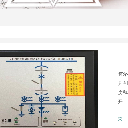
简介
具有
度和
开…
类 