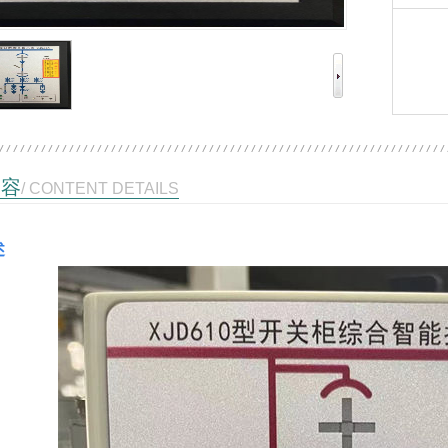
内容
/ CONTENT DETAILS
述