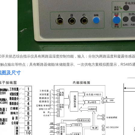
610开关状态综合指示仪具有两路温湿度控制功能，输入：分别为两路温度和凝露传感
触点输出等特点；具有断路器储能/未储能显示、一次供电方案模拟图显示，RS485
线图及尺寸