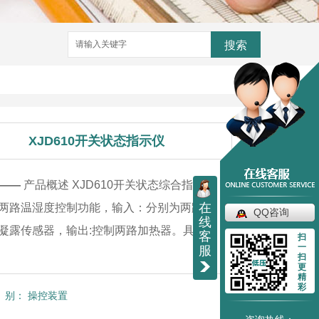
搜索
XJD610开关状态指示仪
——
产品概述 XJD610开关状态综合指示仪
在
两路温湿度控制功能，输入：分别为两路温
QQ咨询
线
凝露传感器，输出:控制两路加热器。具有
客
扫
一
服
扫
更
精
彩
别：
操控装置