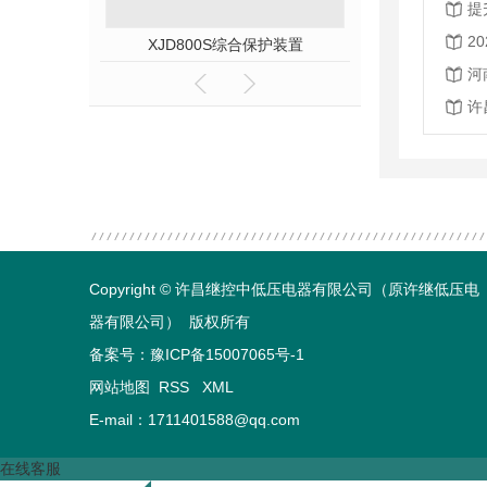
提
2
XJD800S综合保护装置
河
许
Copyright © 许昌继控中低压电器有限公司（原许继低压电
器有限公司） 版权所有
备案号：
豫ICP备15007065号-1
网站地图
RSS
XML
E-mail：1711401588@qq.com
在线客服