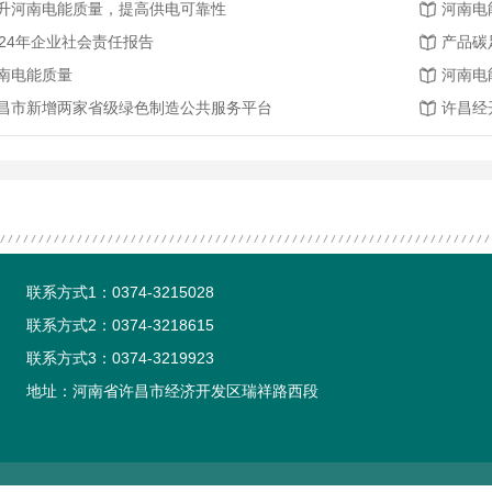
升河南电能质量，提高供电可靠性
河南电
024年企业社会责任报告
产品碳
XJMD361系列智能电机保护控制器
AMS物联网综合能源监控云平台
智能电
南电能质量
河南电
昌市新增两家省级绿色制造公共服务平台
许昌经
联系方式1：0374-3215028
联系方式2：0374-3218615
联系方式3：0374-3219923
地址：河南省许昌市经济开发区瑞祥路西段