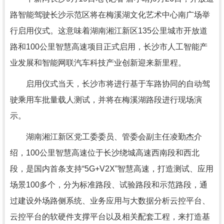
路智能驾驶长沙示范区将在梅溪湖文化艺术中心南广场举
行启用仪式。这意味着湖南湘江新区135公里城市开放道
路和100公里智慧高速项目正式启用，长沙市人工智能产
业发展和智能网联汽车科技产业创新迎来新里程。
启用仪式当天，长沙市将进行基于车路协同的自动驾
驶乘用车批量载人测试，并将在梅溪湖路段进行现场演
示。
湖南湘江新区党工委委员、管委会副主任凌勤杰介
绍，100公里智慧高速位于长沙绕城高速西南段和西北
段，是国内首条支持“5G+V2X”智慧高速，打造测试、应用
场景100多个，分为标准路段、试验路段和示范路段，通
过建设外场路侧系统、业务应用与大数据分析云控平台、
云控平台的软硬件支撑平台以及相关配套工程，来打造基