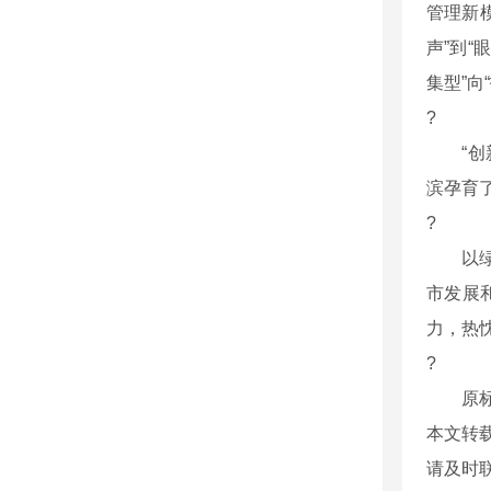
管理新
声”到
集型”
?
“创新
滨孕育
?
以绿谋
市发展
力，热
?
原标题
本文转
请及时