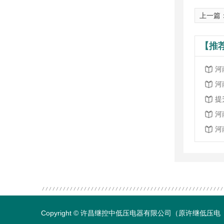
上一篇
【推
河
河
提
河
河
Copyright © 许昌继控中低压电器有限公司（原许继低压电