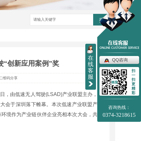
搜索
在
QQ咨询
驶“创新应用案例”奖
线
客
扫
一
服
二维码分享
扫
更
精
彩
日，由低速无人驾驶(LSAD)产业联盟主办，招
展大会于深圳落下帷幕。本次低速产业联盟产业
咨询热线：
峰环境作为产业链伙伴企业亮相本次大会，共探
0374-3218615