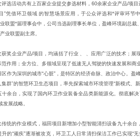
选活动共有上百家企业提交参选材料，60余家企业产品/项目进
项目”凭借环卫领域 的智慧场景应用，于公众评选和*评审环节中
D产业联盟*届理事会中，公司当选副理事长单位，盈峰环境副总
D产业联盟副主席。
奖企业产品/项目，均涵括了行业 、 、应用广泛的技术；展
示范作用；全方位、多领域呈现了低速无人驾驶的快速发展和商
作为深圳的城市“心脏”，是特区的经济命脉、政治中心。盈峰环境
人集群"的智慧环卫生态项目，率先探索城市环境管理“新模式、
五十余台，实现了国内环卫作业装备全品类新能源化。彻底解决了
持续发展战略。
能源监控云平台
智能电容器系列
XD930A
统的作业模式，福田项目新增加小型智能清扫设备九十余台， 
提升的“顽疾”逐渐被攻克，环卫工人日常清扫保洁工作已实现“无扫