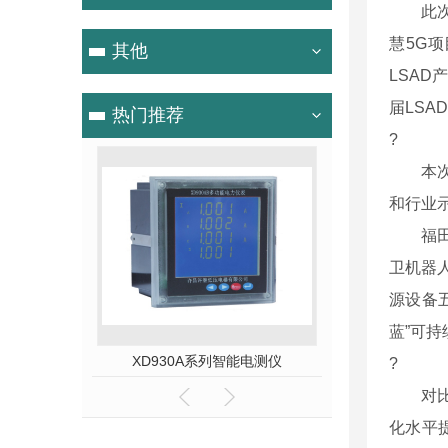
此次评
慧5G
其他
LSA
届LSA
热门推荐
?
本次获
和行业
福田区
卫机器
源设备
蓝”可
合保护装置
XJMD361系列智能电机保护控制器
AMS物联网综合
?
对比传
化水平