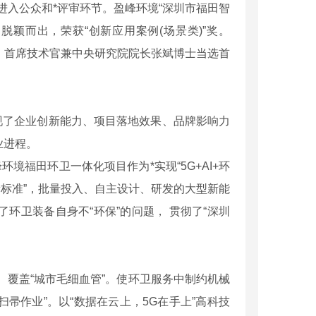
入公众和*评审环节。盈峰环境“深圳市福田智
脱颖而出，荣获“创新应用案例(场景类)”奖。
裁、首席技术官兼中央研究院院长张斌博士当选首
现了企业创新能力、项目落地效果、品牌影响力
业进程。
福田环卫一体化项目作为*实现“5G+AI+环
新标准”，批量投入、自主设计、研发的大型新能
环卫装备自身不“环保”的问题， 贯彻了“深圳
系列智能电测仪
覆盖“城市毛细血管”。使环卫服务中制约机械
帚作业”。以“数据在云上，5G在手上”高科技