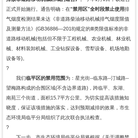
正式开始施行。通告明确：在
“禁用区”全时段禁止使用
排
气烟度检测结果未达《非道路柴油移动机械排气烟度限值
及测量方法》(GB36886—2018)规定的Ⅲ类限值标准的非
道路移动机械(包括但不限于工程机械、农业机械、林业机
械、材料装卸机械、工业钻探设备、雪犁设备、机场地勤
设备等)。
?
我们
临平区的禁用范围
为：星光街--临东路--汀城路--
望梅路构成的合围区域(不含边界道路)，跨临平、东湖、
南苑三个街道，面积15.7平方公里。为切实提高该措施知
晓度，保证该项措施的落实，达到预期减排的效果，市生
态环境局临平分局组织了此次联合执法检查。
?
下一步，市生态环境局临平分局将根据《关于调整禁