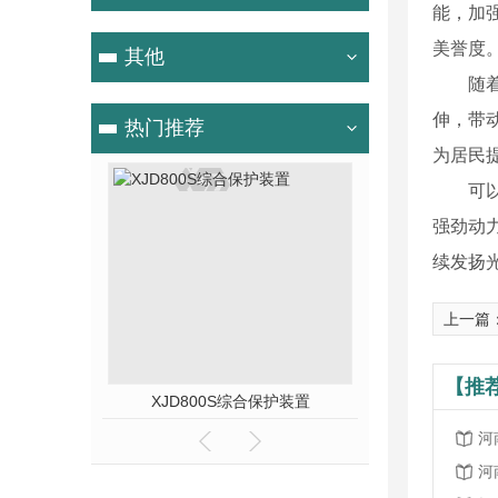
能，加
美誉度
其他
随
伸，带
热门推荐
为居民
可
强劲动
续发扬
上一篇
【推
XJD800S综合保护装置
河
河